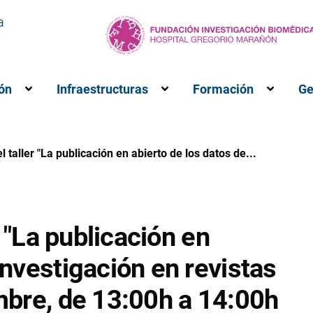
a
ón
Infraestructuras
Formación
Ge
M”
ubmenú para “Investigación”
Muestra el submenú para “Innovación”
Muestra el submenú para 
Muestr
el taller "La publicación en abierto de los datos de...
er "La publicación en
investigación en revistas
embre, de 13:00h a 14:00h