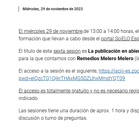
Miércoles, 29 de noviembre de 2023
El miércoles 29 de noviembre,
de 13:00 a 14:00 horas, el
formación que llevan a cabo desde el
portal SciELO Es
El título de esta
sexta sesión
es
La publicación en abier
para la que contamos con
Remedios Melero Melero
(I
El acceso a la sesión es el siguiente,
https://isciii-es
pwd=elQzcTQ1QlkrTHAxMG5DZUhxMmdYQT09
El acceso es totalmente gratuito y
no es necesario regis
indicado.
Las sesiones tiene una duración de aprox. 1 hora y dis
discusión o turno de preguntas.