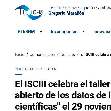
Instituto de investigación sanitari
Gregorio Marañón
El IiSGM
Investigación
Innovaci
Muestra el submenú para “El IiSG
Muestra el s
Inicio
Comunicación
Noticias
El ISCIII celebra 
INSTITUTO DE INVESTIGACIÓN
El ISCIII celebra el tall
abierto de los datos de 
científicas" el 29 novi