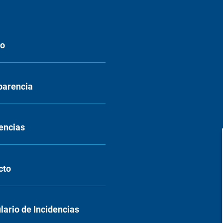
eo
parencia
encias
cto
ario de Incidencias