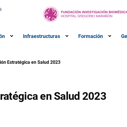
a
ón
Infraestructuras
Formación
Ge
M”
ubmenú para “Investigación”
Muestra el submenú para “Innovación”
Muestra el submenú para 
Muestr
ción Estratégica en Salud 2023
tratégica en Salud 2023