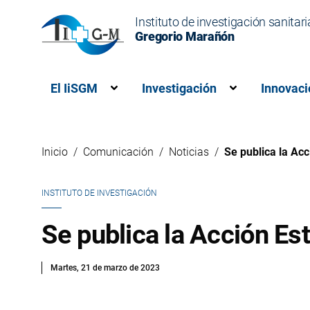
Instituto de investigación sanitari
Gregorio Marañón
El IiSGM
Investigación
Innovaci
Muestra el submenú para “El IiSG
Muestra el s
Inicio
Comunicación
Noticias
Se publica la Ac
INSTITUTO DE INVESTIGACIÓN
Se publica la Acción Es
Martes, 21 de marzo de 2023