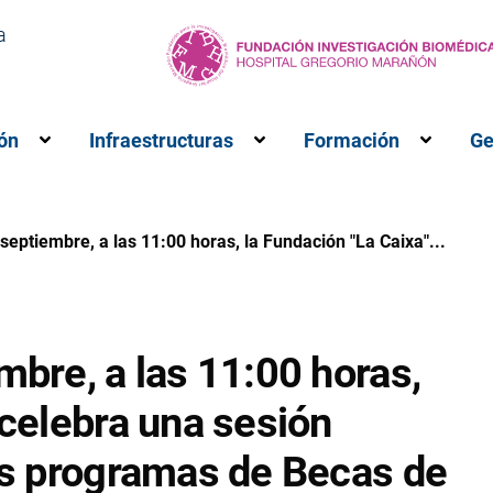
a
ón
Infraestructuras
Formación
Ge
M”
ubmenú para “Investigación”
Muestra el submenú para “Innovación”
Muestra el submenú para 
Muestr
septiembre, a las 11:00 horas, la Fundación "La Caixa"...
mbre, a las 11:00 horas,
 celebra una sesión
los programas de Becas de