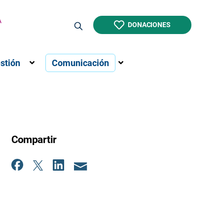
DONACIONES
stión
Comunicación
“Infraestructuras”
a el submenú para “Formación”
Muestra el submenú para “Gestión”
Muestra el submenú par
Compartir