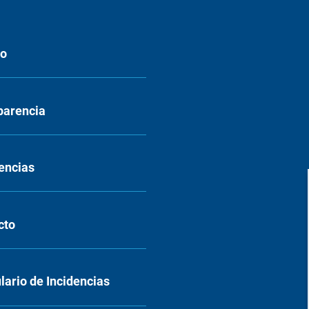
eo
parencia
encias
cto
ario de Incidencias