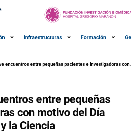
a
ón
Infraestructuras
Formación
Ge
M”
ubmenú para “Investigación”
Muestra el submenú para “Innovación”
Muestra el submenú para 
Muestr
e encuentros entre pequeñas pacientes e investigadoras con.
uentros entre pequeñas
ras con motivo del Día
 y la Ciencia