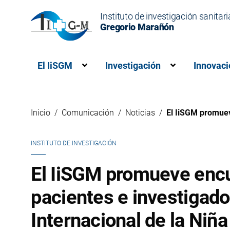
Instituto de investigación sanitari
Gregorio Marañón
El IiSGM
Investigación
Innovaci
Muestra el submenú para “El IiSG
Muestra el s
Inicio
Comunicación
Noticias
El IiSGM promuev
INSTITUTO DE INVESTIGACIÓN
El IiSGM promueve enc
pacientes e investigado
Internacional de la Niña