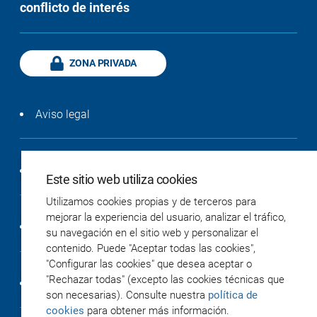
conflicto de interés
ZONA PRIVADA
Aviso legal
Política de privacidad
Este sitio web utiliza cookies
Utilizamos cookies propias y de terceros para
mejorar la experiencia del usuario, analizar el tráfico,
Política de cookies
su navegación en el sitio web y personalizar el
contenido. Puede "Aceptar todas las cookies",
"Configurar las cookies" que desea aceptar o
"Rechazar todas" (excepto las cookies técnicas que
Accesibilidad
son necesarias). Consulte nuestra
política de
cookies
para obtener más información.