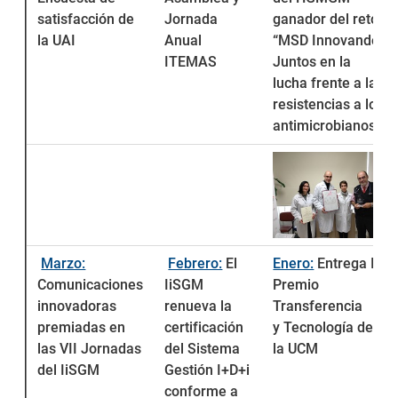
satisfacción de
Jornada
ganador del reto
la UAI
Anual
“MSD Innovando
ITEMAS
Juntos en la
lucha frente a las
resistencias a los
antimicrobianos”
Marzo:
Febrero:
El
Enero:
Entrega IV
Comunicaciones
IiSGM
Premio
innovadoras
renueva la
Transferencia
premiadas en
certificación
y Tecnología de
las VII Jornadas
del Sistema
la UCM
del IiSGM
Gestión I+D+i
conforme a