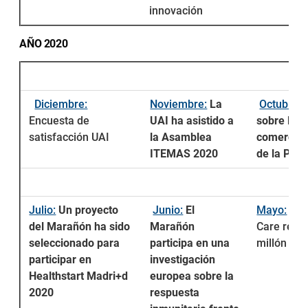
innovación
AÑO 2020
Diciembre:
Noviembre:
La
Octubre:
Encuesta de
UAI ha asistido a
sobre la
satisfacción UAI
la Asamblea
comercial
ITEMAS 2020
de la PI
Julio:
Un proyecto
Junio:
El
Mayo:
Cor
del Marañón ha sido
Marañón
Care recib
seleccionado para
participa en una
millón de 
participar en
investigación
Healthstart Madri+d
europea sobre la
2020
respuesta