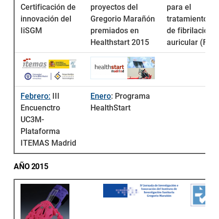
Certificación de
proyectos del
para el
innovación del
Gregorio Marañón
tratamiento
IiSGM
premiados en
de fibrilación
Healthstart 2015
auricular (FA)
Febrero:
III
Enero
: Programa
Encuenctro
HealthStart
UC3M-
Plataforma
ITEMAS Madrid
AÑO 2015