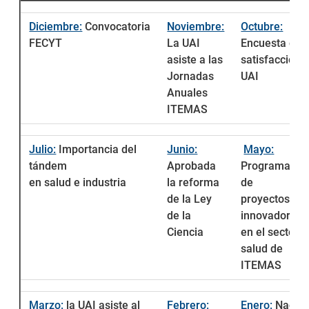
Diciembre:
Convocatoria
Noviembre:
Octubre:
FECYT
La UAI
Encuesta de
asiste a las
satisfacción
Jornadas
UAI
Anuales
ITEMAS
Julio:
Importancia del
Junio:
Mayo:
tándem
Aprobada
Programa
en salud e industria
la reforma
de
de la Ley
proyectos
de la
innovadores
Ciencia
en el sector
salud de
ITEMAS
Marzo:
la UAI asiste al
Febrero:
Enero:
Nace