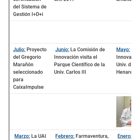
del Sistema de
Gestión I+D+i
Julio:
Proyecto
Junio:
La Comisión de
Mayo:
Pre
del Gregorio
Innovación visita el
Innovación
Marañón
Parque Científico de la
Univ. de A
seleccionado
Univ. Carlos III
Henares
para
CaixaImpulse
Marzo:
La UAI
Febrero:
Farmaventura,
Enero:
Bi