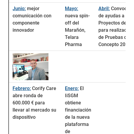
Junio:
mejor
Mayo:
Abril:
Convocato
comunicación con
nueva spin-
de ayudas a
componente
off del
Proyectos de I+
innovador
Marañón,
para realización
Telara
de Pruebas de
Pharma
Concepto 2021
Febrero:
Corify Care
Enero:
El
abre ronda de
IiSGM
600.000 € para
obtiene
llevar al mercado su
financiación
dispositivo
de la nueva
plataforma
de