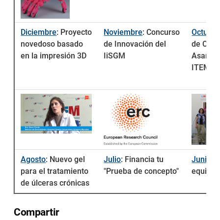
Diciembre
:
Proyecto
Noviembre
:
Concurso
Octubre
novedoso basado
de Innovación del
de CDTI
en la impresión 3D
IiSGM
Asambl
ITEMA
Agosto
:
Nuevo gel
Julio
:
Financia tu
Junio
:
P
para el tratamiento
"Prueba de concepto"
equipo 
de úlceras crónicas
Compartir