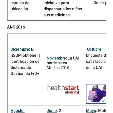
cambia de
iniciativa para
3d de pie
ubicación
dispensar a los niños
sus medicinas
AÑO 2016
Diciembre:
El
Octubre
:
IiSGM obtiene la
Encuesta de
Noviembre:
La UAI
certificación del
satisfacción
participa en
Sistema de
de la UAI
Medica 2016
Gestión de I+D+i
Agosto:
Junio
: 2
Mayo
: Método