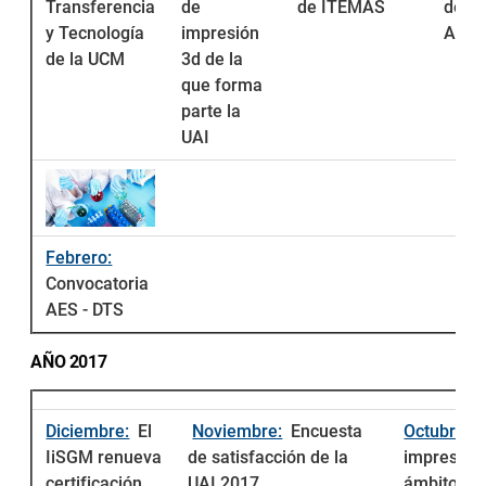
Transferencia
de
de ITEMAS
de la
y Tecnología
impresión
Alca
de la UCM
3d de la
que forma
parte la
UAI
Febrero:
Convocatoria
AES - DTS
AÑO 2017
Diciembre:
El
Noviembre:
Encuesta
Octubre:
J
IiSGM renueva
de satisfacción de la
impresión 
certificación
UAI 2017
ámbito clí