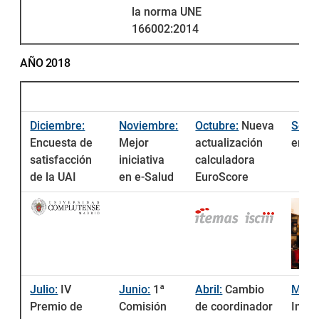
la norma UNE
166002:2014
AÑO 2018
Diciembre:
Noviembre:
Octubre:
Nueva
Sept
Encuesta de
Mejor
actualización
empr
satisfacción
iniciativa
calculadora
de la UAI
en e-Salud
EuroScore
Julio:
IV
Junio:
1ª
Abril:
Cambio
Marz
Premio de
Comisión
de coordinador
Innov