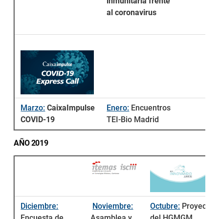
inmunitaria frente
al coronavirus
Marzo:
CaixaImpulse
Enero:
Encuentros
COVID-19
TEI-Bio Madrid
AÑO 2019
Diciembre:
Noviembre:
Octubre:
Proyecto
Encuesta de
Asamblea y
del HGMGM