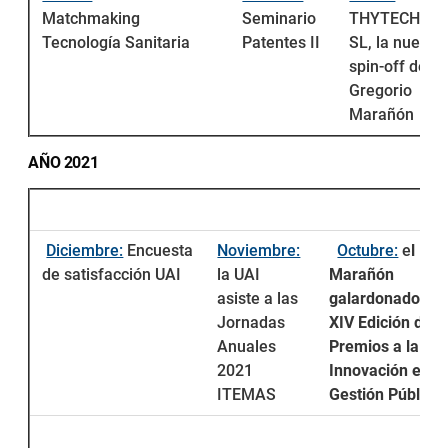
Matchmaking
Seminario
THYTECH,
Tecnología Sanitaria
Patentes II
SL, la nueva
spin-off del
Gregorio
Marañón
AÑO 2021
Diciembre:
Encuesta
Noviembre:
Octubre:
e
l
de satisfacción UAI
la UAI
Marañón
asiste a las
galardonado en 
Jornadas
XIV Edición de l
Anuales
Premios a la
2021
Innovación en la
ITEMAS
Gestión Pública