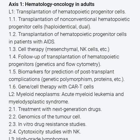
Axis 1: Hematology-oncology in adults
L1: Transplantation of hematopoietic progenitor cells.
1.1. Transplantation of nonconventional hematopoietic
progenitor cells (haploidentical, dual).
1.2. Transplantation of hematopoietic progenitor cells
in patients with AIDS.
1.3. Cell therapy (mesenchymal, NK cells, etc.)
1.4. Follow-up of transplantation of hematopoietic
progenitors (genetics and flow cytometry).
1.5. Biomarkers for prediction of post-transplant
complications (genetic polymorphism, proteins, etc.).
1.6. Gene/cell therapy with CAR-T cells
L2: Myeloid neoplasms: Acute myeloid leukemia and
myelodysplastic syndrome.
2.1. Treatment with next-generation drugs.
2.2. Genomics of the tumour cell.
2.3. In vitro drug resistance studies.
2.4. Cytotoxicity studies with NK.
L3: High-grade lymphomas.