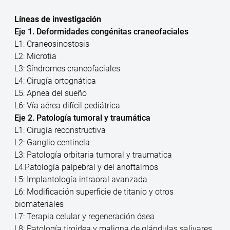
Líneas de investigación
Eje 1. Deformidades congénitas craneofaciales
L1: Craneosinostosis
L2: Microtia
L3: Síndromes craneofaciales
L4: Cirugía ortognática
L5: Apnea del sueño
L6: Vía aérea difícil pediátrica
Eje 2. Patología tumoral y traumática
L1: Cirugía reconstructiva
L2: Ganglio centinela
L3: Patología orbitaria tumoral y traumatica
L4:Patología palpebral y del anoftalmos
L5: Implantología intraoral avanzada
L6: Modificación superficie de titanio y otros
biomateriales
L7: Terapia celular y regeneración ósea
L8: Patología tiroidea y maligna de glándulas salivares