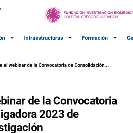
a
ón
Infraestructuras
Formación
Ge
M”
ubmenú para “Investigación”
Muestra el submenú para “Innovación”
Muestra el submenú para 
Muestr
e el webinar de la Convocatoria de Consolidación...
ebinar de la Convocatoria
tigadora 2023 de
stigación