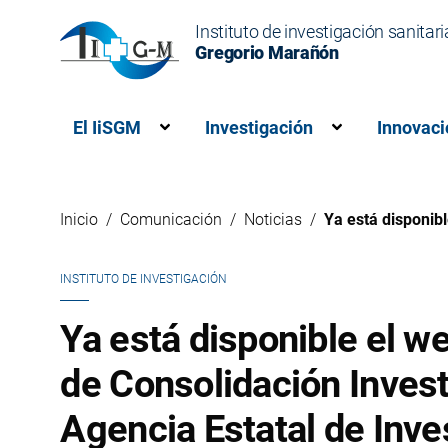
Instituto de investigación sanitari
Gregorio Marañón
El IiSGM
Investigación
Innovaci
Muestra el submenú para “El IiSG
Muestra el s
Inicio
Comunicación
Noticias
Ya está disponibl
INSTITUTO DE INVESTIGACIÓN
Ya está disponible el w
de Consolidación Inves
Agencia Estatal de Inve