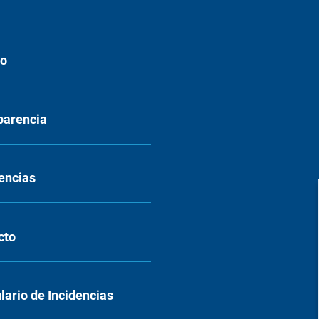
eo
parencia
encias
cto
ario de Incidencias