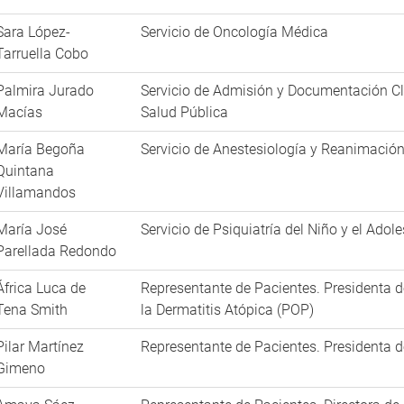
Sara López-
Servicio de Oncología Médica
Tarruella Cobo
Palmira Jurado
Servicio de Admisión y Documentación Cl
Macías
Salud Pública
María Begoña
Servicio de Anestesiología y Reanimació
Quintana
Villamandos
María José
Servicio de Psiquiatría del Niño y el Adol
Parellada Redondo
África Luca de
Representante de Pacientes. Presidenta 
Tena Smith
la Dermatitis Atópica (POP)
Pilar Martínez
Representante de Pacientes. Presidenta 
Gimeno