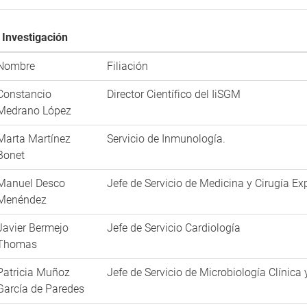
 Investigación
Nombre
Filiación
Constancio
Director Científico del IiSGM
Medrano López
Marta Martínez
Servicio de Inmunología.
Bonet
Manuel Desco
Jefe de Servicio de Medicina y Cirugía Ex
Menéndez
Javier Bermejo
Jefe de Servicio Cardiología
Thomas
Patricia Muñoz
Jefe de Servicio de Microbiología Clínic
García de Paredes