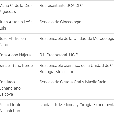
María C. de la Cruz
Representante UCAICEC
Arguedas
Juan Antonio León
Servicio de Ginecología
Luis
José Mª Bellón
Responsable de la Unidad de Metodología
Cano
Sara Alcón Nájera
R1. Predoctoral. UCIP
Ismael Buño Borde
Responsable científico de la Unidad de C
Biología Molecular
Santiago
Servicio de Cirugía Oral y Maxilofacial
Ochandiano
Caicoya
Pedro Llontop
Unidad de Medicina y Cirugía Experiment
Santisteban