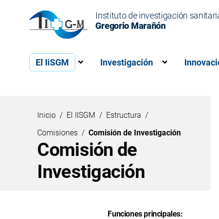
Instituto de investigación sanitari
Gregorio Marañón
El IiSGM
Investigación
Innovaci
Muestra el submenú para “El IiSG
Muestra el s
Inicio
El IISGM
Estructura
Comisiones
Comisión de Investigación
Comisión de
Investigación
Funciones principales: