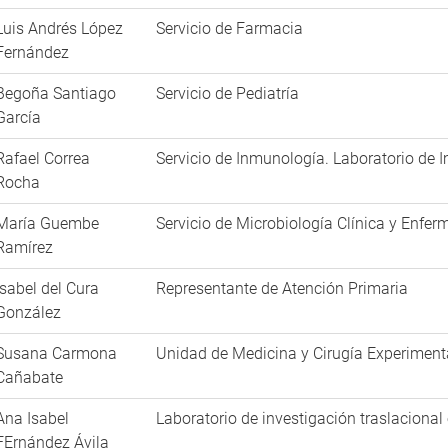
Luis Andrés López
Servicio de Farmacia
Fernández
Begoña Santiago
Servicio de Pediatría
García
Rafael Correa
Servicio de Inmunología. Laboratorio de
Rocha
María Guembe
Servicio de Microbiología Clínica y Enfe
Ramírez
Isabel del Cura
Representante de Atención Primaria
González
Susana Carmona
Unidad de Medicina y Cirugía Experiment
Cañabate
Ana Isabel
Laboratorio de investigación traslacional
FErnández Ávila