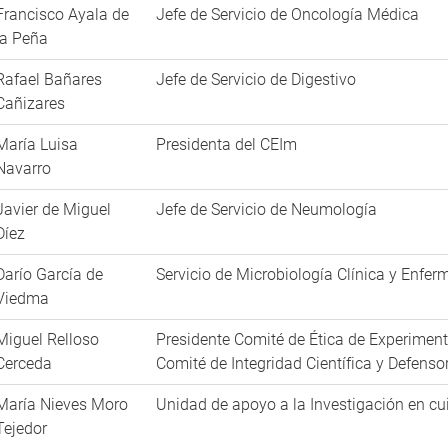
Francisco Ayala de
Jefe de Servicio de Oncología Médica
la Peña
Rafael Bañares
Jefe de Servicio de Digestivo
Cañizares
María Luisa
Presidenta del CEIm
Navarro
Javier de Miguel
Jefe de Servicio de Neumología
Díez
Darío García de
Servicio de Microbiología Clínica y Enfe
Viedma
Miguel Relloso
Presidente Comité de Ética de Experiment
Cerceda
Comité de Integridad Científica y Defensor
María Nieves Moro
Unidad de apoyo a la Investigación en c
Tejedor