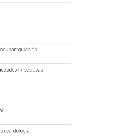
 Imnunoregulación
rmedades Infecciosas
al
 en cardología