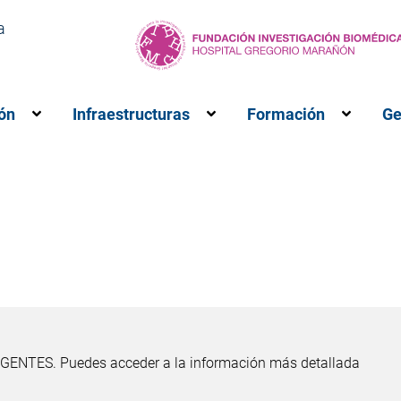
a
ón
Infraestructuras
Formación
Ge
M”
ubmenú para “Investigación”
Muestra el submenú para “Innovación”
Muestra el submenú para 
Muestr
 VIGENTES. Puedes acceder a la información más detallada