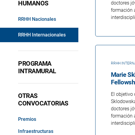
HUMANOS
doctores jó
formación a
interdiscipl
RRHH Nacionales
RRHH Internacionales
PROGRAMA
RRHH INTERN
INTRAMURAL
Marie Sk
Fellowsh
El objetiv
OTRAS
Sklodowska-
CONVOCATORIAS
doctores jó
formación a
Premios
interdiscipl
Infraestructuras