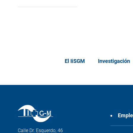
El IiSGM
Investigación
Empl
Calle Dr. Esquerdo, 46