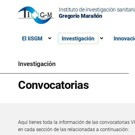
Instituto de investigación sanitari
Gregorio Marañón
El IiSGM
Investigación
Innovaci
Muestra el submenú para “El IiSG
Muestra el s
Investigación
Convocatorias
Aquí tienes toda la información de las convocatorias
en cada sección de las relacionadas a continuación: